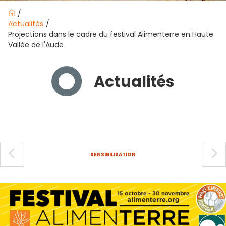
Actualités
Projections dans le cadre du festival Alimenterre en Haute
Vallée de l'Aude
Actualités
arrow_back_ios_new
arrow_forward_ios
SENSIBILISATION