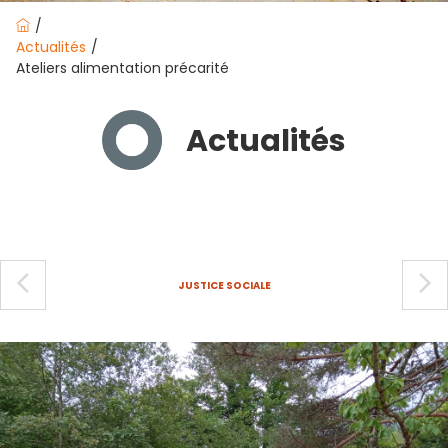
Actualités
Ateliers alimentation précarité
Actualités
arrow_back_ios_new
arrow_forward_ios
JUSTICE SOCIALE